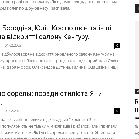
 нові грані свого таланту. Як відомо, нещодавно вона пішла
ом колег по шоу-бізнесу і заспівала.
 Бородіна, Юлія Костюшкін та інші
на відкритті салону Кенгуру.
p
-
04.02.2022
0
 відбулося зоряне відкриття оновленого салону Кенгуру на
му проспекті. Відзначити це грандіозна подія прийшли: Олеся
ька, Даря Мороз, Олександра Дитина, Галина Юдашкіна і інші
Н
о сорелы: поради стиліста Яни
R
.
н
p
-
04.02.2022
0
ma
на весь світ черевики від канадської компанії Sorel
популярність не тільки у мисливців і рибалок, але і припали
Ro
іським жителям. Як і уггі, сорелы поєднують в собі тепло та
но