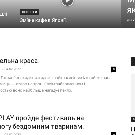
я
НОВОСТИ
шлі
Зміїне кафе в Японії.
max
ельна краса.
p
-
04.02.2022
0
 Танзанії знаходиться одне з найкрасивіших і, в той же час,
місць — озеро на трон. Своїм забарвленням і
остью воно найбільше нагадує пекло.
PLAY пройде фестиваль на
Т
огу бездомним тваринам.
Н
p
-
04.02.2022
0