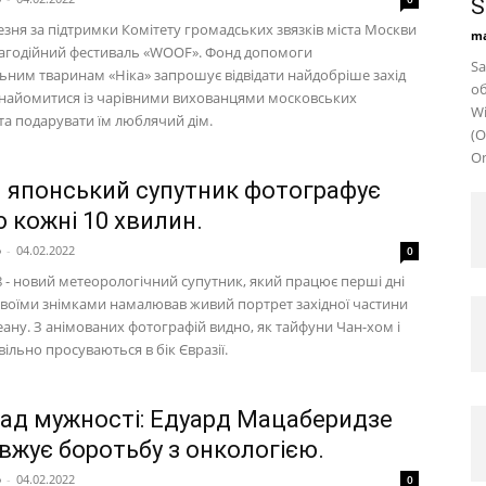
S
резня за підтримки Комітету громадських звязків міста Москви
ma
агодійний фестиваль «WOOF». Фонд допомоги
Sa
ьним тваринам «Ніка» запрошує відвідати найдобріше захід
об
знайомитися із чарівними вихованцями московських
Wi
та подарувати їм люблячий дім.
(O
Om
 японський супутник фотографує
 кожні 10 хвилин.
p
-
04.02.2022
0
8 - новий метеорологічний супутник, який працює перші дні
 своїми знімками намалював живий портрет західної частини
ану. З анімованих фотографій видно, як тайфуни Чан-хом і
ільно просуваються в бік Євразії.
ад мужності: Едуард Мацаберидзе
вжує боротьбу з онкологією.
p
-
04.02.2022
0