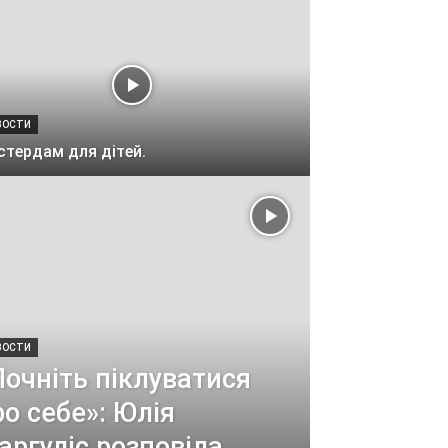
ВОСТИ
тердам для дітей.
ВОСТИ
Почніть піклуватися
ро себе»: Юлія
аргуліс розповіла,