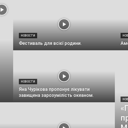
НОВОСТИ
НО
Фестиваль для всієї родини.
Амс
НОВОСТИ
Яна Чурікова пропонує лікувати
завищена зарозумілість океаном.
НО
«
п
М