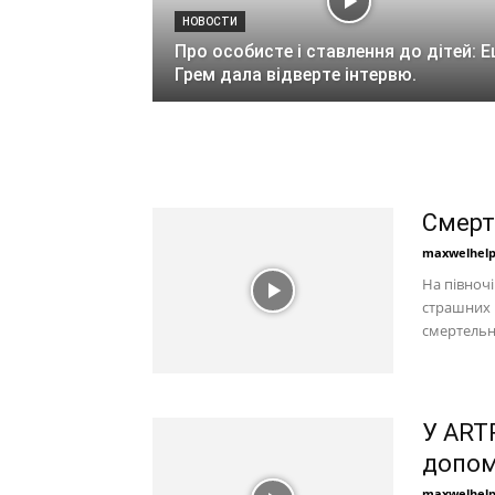
НОВОСТИ
Про особисте і ставлення до дітей: Е
Грем дала відверте інтервю.
Смерт
maxwelhel
На півночі
страшних 
смертельн
У ART
допом
maxwelhel