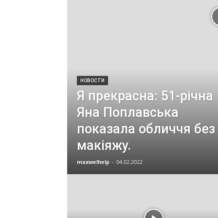
НОВОСТИ
Я прекрасна: 51-річна
Яна Поплавська
показала обличчя без
макіяжу.
maxwelhelp
-
04.02.2022