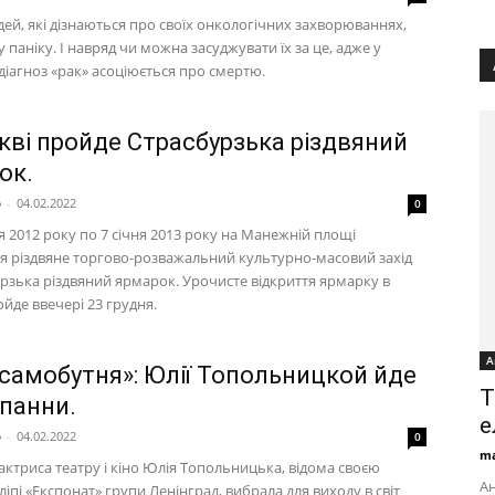
ей, які дізнаються про своїх онкологічних захворюваннях,
 паніку. І навряд чи можна засуджувати їх за це, адже у
діагноз «рак» асоціюється про смертю.
кві пройде Страсбурзька різдвяний
ок.
p
-
04.02.2022
0
я 2012 року по 7 січня 2013 року на Манежній площі
ся різдвяне торгово-розважальний культурно-масовий захід
рзька різдвяний ярмарок. Урочисте відкриття ярмарку в
йде ввечері 23 грудня.
А
 самобутня»: Юлії Топольницкой йде
T
 панни.
е
p
-
04.02.2022
0
ma
актриса театру і кіно Юлія Топольницька, відома своєю
Ан
ліпі «Експонат» групи Ленінград, вибрала для виходу в світ