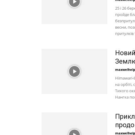
25 і 26 бе
пройде бл
безпритул
весни, по
притулків 
Новий
Землю
maxwelhel
Himawari-
на орбіті,
Тихого оке
Нангка пов
Прикл
продо
maxwelhel