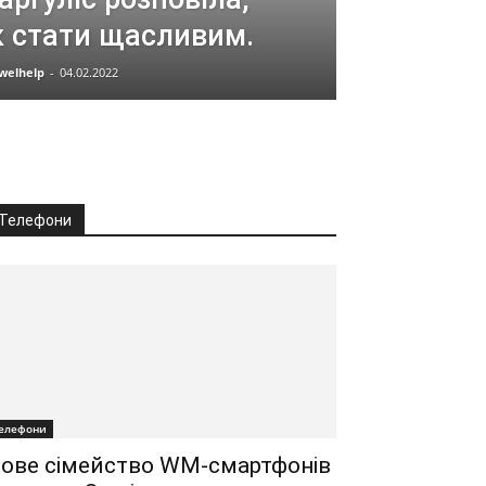
к стати щасливим.
welhelp
-
04.02.2022
Телефони
елефони
ове сімейство WM-смартфонів