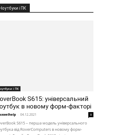
Ноутбуки і ПК
оутбуки і ПК
overBook S615: універсальний
оутбук в новому форм-факторі
xwelhelp
-
04.12.2021
0
verBook S615 – перша модель універсального
утбука від RoverComputers в новому форм-