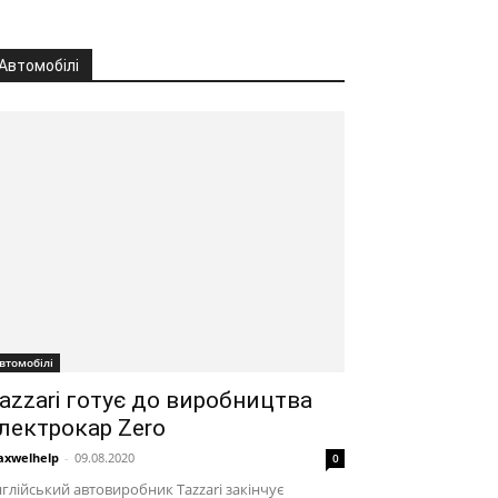
Автомобілі
втомобілі
azzari готує до виробництва
лектрокар Zero
xwelhelp
-
09.08.2020
0
глійський автовиробник Tazzari закінчує