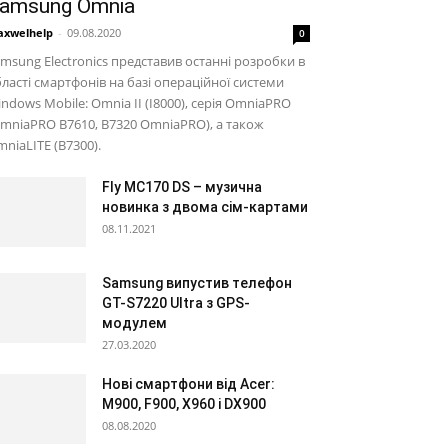
amsung Omnia
xwelhelp
-
09.08.2020
0
msung Electronics представив останні розробки в
ласті смартфонів на базі операційної системи
ndows Mobile: Omnia II (I8000), серія OmniaPRO
mniaPRO B7610, B7320 OmniaPRO), а також
niaLITE (B7300).
Fly MC170 DS – музична
новинка з двома сім-картами
08.11.2021
Samsung випустив телефон
GT-S7220 Ultra з GPS-
модулем
27.03.2020
Нові смартфони від Acer:
M900, F900, X960 і DX900
08.08.2020