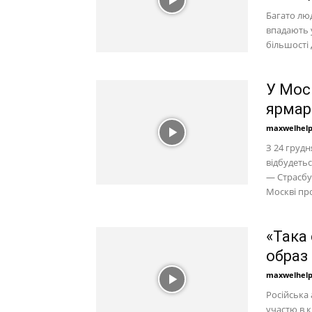
Багато люд
впадають у
більшості 
У Мос
ярмар
maxwelhel
З 24 грудн
відбудеть
— Страсбу
Москві про
«Така
образ
maxwelhel
Російська 
участю в к