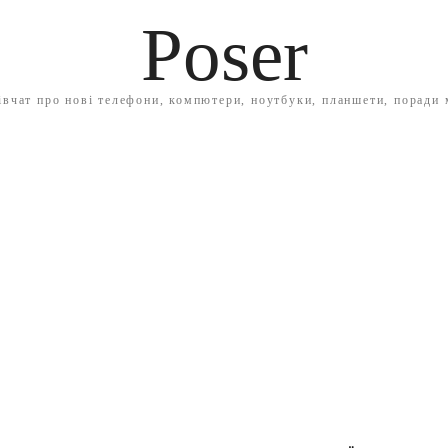
Poser
івчат про нові телефони, компютери, ноутбуки, планшети, поради