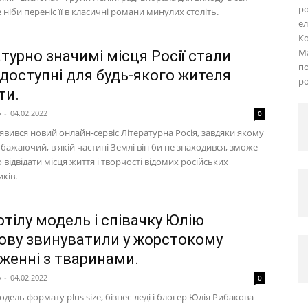
ро
е ніби переніс її в класичні романи минулих століть.
ел
Ко
Ма
турно значимі місця Росії стали
по
 доступні для будь-якого жителя
ро
ти.
p
-
04.02.2022
0
явився новий онлайн-сервіс Літературна Росія, завдяки якому
бажаючий, в якій частині Землі він би не знаходився, зможе
 відвідати місця життя і творчості відомих російських
ків.
тілу модель і співачку Юлію
ову звинуватили у жорстокому
женні з тваринами.
p
-
04.02.2022
0
одель формату plus size, бізнес-леді і блогер Юлія Рибакова