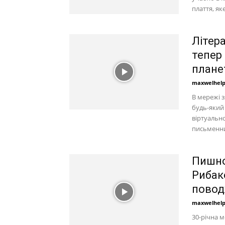
плаття, як
Літера
тепер
плане
maxwelhel
В мережі з
будь-який 
віртуально
письменни
Пишно
Рибак
повод
maxwelhel
30-річна м