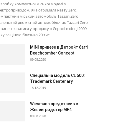
зробку компактної міської моделі з
ектроприводом, яка отримала назву Zero.
мпактний міський автомобіль Tazzari Zero
ленький двомісний автомобільчик Tazzari Zero
винен зявитися у продажу в Європі в кінці 2009
ку за ціною близько 20 тис.
MINI привезе в Детройт баггі
Beachcomber Concept
09.08.2020
Спеціальна модель CL 500:
Trademark Centenary
18.12.2019
Wiesmann представив в
Женеві родстер MF4
09.08.2020