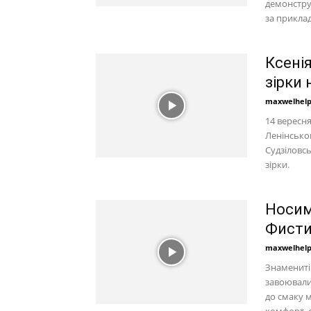
демонструє
за приклад
Ксенія
зірки 
maxwelhel
14 вересня
Ленінсько
Судзіловс
зірки.
Носим
Фисти
maxwelhel
Знамениті 
завоювали 
до смаку м