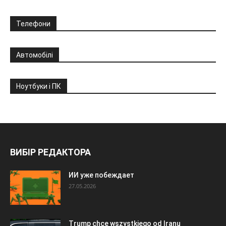
Телефони
Автомобілі
Ноутбуки і ПК
ВИБІР РЕДАКТОРА
ИИ уже побеждает
27.05.2026
Trump chce wszystkiego od Iranu