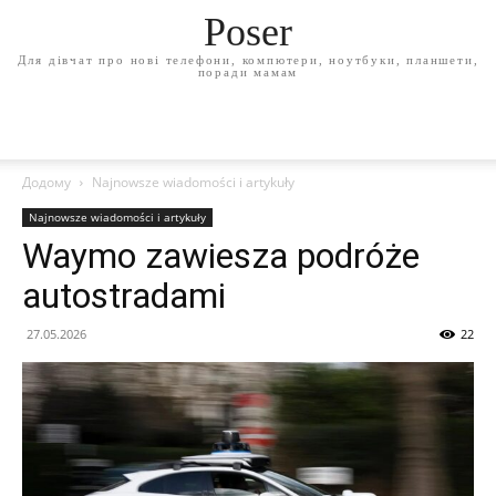
Poser
Для дівчат про нові телефони, компютери, ноутбуки, планшети,
поради мамам
Додому
Najnowsze wiadomości i artykuły
Najnowsze wiadomości i artykuły
Waymo zawiesza podróże
autostradami
27.05.2026
22