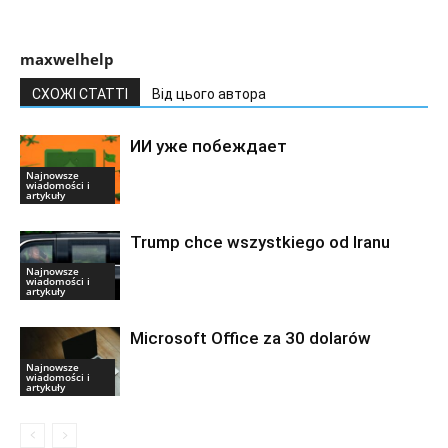
maxwelhelp
СХОЖІ СТАТТІ
Від цього автора
ИИ уже побеждает
Najnowsze
wiadomości i
artykuły
Trump chce wszystkiego od Iranu
Najnowsze
wiadomości i
artykuły
Microsoft Office za 30 dolarów
Najnowsze
wiadomości i
artykuły