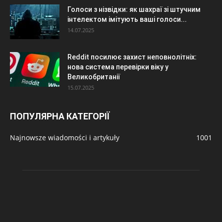
Голоси з нізвідки: як шахраї зі штучним
інтелектом імітують ваші голоси...
14.07.2025
Reddit посилює захист неповнолітніх:
нова система перевірки віку у
Великобританії
15.07.2025
ПОПУЛЯРНА КАТЕГОРІЇ
Najnowsze wiadomości i artykuły
1001