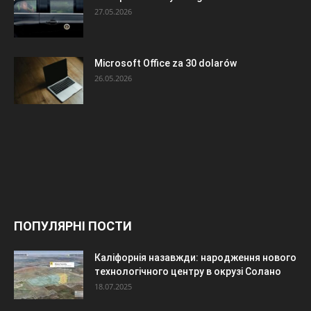
27.05.2026
Microsoft Office za 30 dolarów
26.05.2026
ПОПУЛЯРНІ ПОСТИ
Каліфорнія назавжди: народження нового
технологічного центру в окрузі Солано
18.07.2025